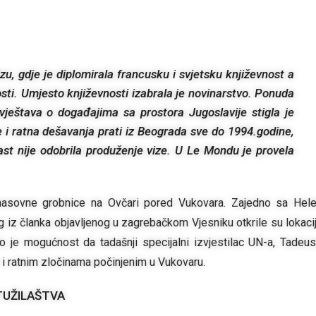
, gdje je diplomirala francusku i svjetsku književnost a
nosti. Umjesto književnosti izabrala je novinarstvo. Ponuda
ještava o događajima sa prostora Jugoslavije stigla je
i ratna dešavanja prati iz Beograda sve do 1994.godine,
st nije odobrila produženje vize. U Le Mondu je provela
je masovne grobnice na Ovčari pored Vukovara. Zajedno sa Hel
 iz članka objavljenog u zagrebačkom Vjesniku otkrile su lokaci
lo je mogućnost da tadašnji specijalni izvjestilac UN-a, Tadeu
i ratnim zločinama počinjenim u Vukovaru.
TUŽILAŠTVA