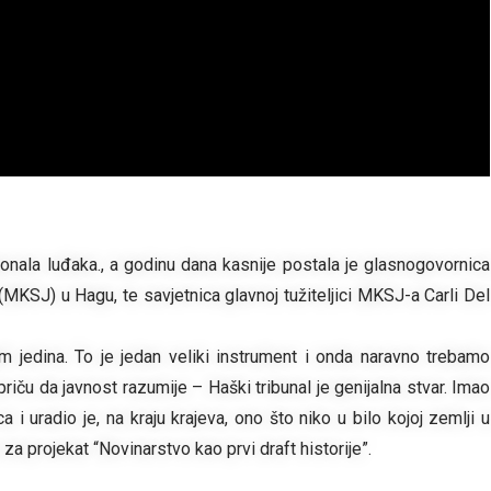
agonala luđaka., a godinu dana kasnije postala je glasnogovornica
KSJ) u Hagu, te savjetnica glavnoj tužiteljici MKSJ-a Carli Del
m jedina. To je jedan veliki instrument i onda naravno trebamo
riču da javnost razumije – Haški tribunal je genijalna stvar. Imao
a i uradio je, na kraju krajeva, ono što niko u bilo kojoj zemlji u
za projekat “Novinarstvo kao prvi draft historije”.