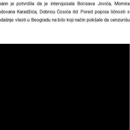
nn je potvrdila da je intervjuisala Borisava Jovića, Momira
adovana Karadžića, Dobricu Ćosića itd. Pored popisa ličnosti s
 tadašnje vlasti u Beogradu na bilo koji način pokšale da cenzurišu