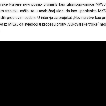
arske karijere novi posao pronašla kao glasnogovornica MKSJ
dnom trenutku našla se u neobičnoj ulozi da kao uposlenica MK
ili pred ovim sudom. U intervju za projekat „Novinarstvo kao pr
oziva iz MKSJ da svjedoči u procesu protiv „Vukovarske trojke“ ne
.