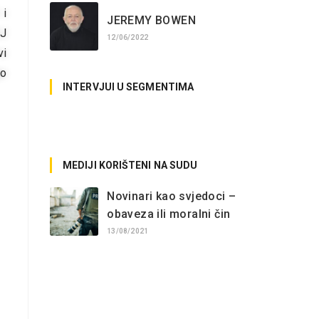
 i
JEREMY BOWEN
SJ
12/06/2022
vi
go
INTERVJUI U SEGMENTIMA
No posts found.
MEDIJI KORIŠTENI NA SUDU
Novinari kao svjedoci –
obaveza ili moralni čin
13/08/2021