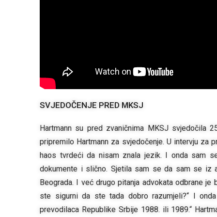
SVJEDOČENJE PRED MKSJ
Hartmann su pred zvaničnima MKSJ svjedočila 25 
pripremilo Hartmann za svjedočenje. U intervju za pro
haos tvrdeći da nisam znala jezik. I onda sam se
dokumente i slično. Sjetila sam se da sam se iz ad
Beograda. I već drugo pitanja advokata odbrane je bil
ste sigurni da ste tada dobro razumjeli?“ I onda
prevodilaca Republike Srbije 1988. ili 1989.“ Hartm