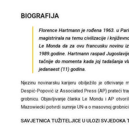
BIOGRAFIJA
Florence Hartmann je rođena 1963. u Parizu
magistrirala na temu civilizacije i književ
Le Monda da za ovu francusku novinu izv
1989.godine. Hartmann raspad Jugoslavije 
tačnije do momenta kada joj tadašanja vla
jedanaest (11) godina.
Njezinu novinarsku karijeru obilježilo je otkrivan
Despić-Popović iz Associated Press (AP) prateći trag
grobnicu. Objavljivanje članka Le Mondu i AP otvori
Mazowiecki potvrdi sumnje UN-a o masovnoj grobnici 
SAVJETNICA TUŽITELJICE U ULOZI SVJEDOKA 