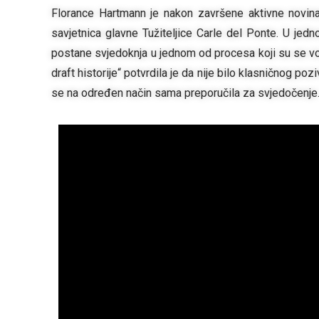
Florance Hartmann je nakon završene aktivne novin
savjetnica glavne Tužiteljice Carle del Ponte. U je
postane svjedoknja u jednom od procesa koji su se vod
draft historije“ potvrdila je da nije bilo klasničnog p
se na određen način sama preporučila za svjedočenje