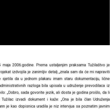
maja 2006.godine. Prema ustaljenjim praksama Tužilaštvo je
jekat izdvojila je zanimljiv detalj „znala sam da će mi napraviti
 sjetila da u jednom plakaru imam staru dokumentaciju, lične
ministrativnih razloga bila upisala u udruženje prevodilaca iz
o: „Dobro, sada govorite jezik, ali dosta je godina prošlo, da li
 Tužilac izvadi dokument i kaže: „Ona je bila član Udruženja
ann je kao dopisnica uradila je niz intervjua sa poznatim javnim