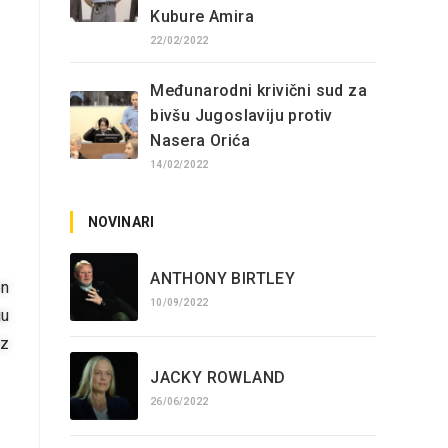
Kubure Amira
22/02/2022
Međunarodni krivični sud za
bivšu Jugoslaviju protiv
Nasera Orića
14/02/2022
NOVINARI
ANTHONY BIRTLEY
en
10/09/2022
ju
sz
JACKY ROWLAND
26/06/2022