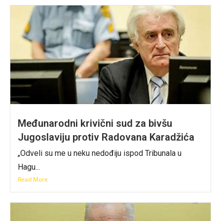
Međunarodni krivični sud za bivšu
Jugoslaviju protiv Radovana Karadžića
„Odveli su me u neku nedođiju ispod Tribunala u
Hagu...
Read More