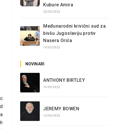
Kubure Amira
22/02/2022
Međunarodni krivični sud za
bivšu Jugoslaviju protiv
Nasera Orića
14/02/2022
NOVINARI
ANTHONY BIRTLEY
10/09/2022
ac
od
JEREMY BOWEN
sa
12/06/2022
ih