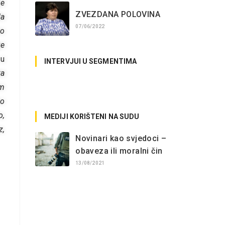
je
ZVEZDANA POLOVINA
da
07/06/2022
no
ge
 u
INTERVJUI U SEGMENTIMA
ka
No posts found.
em
mo
o,
MEDIJI KORIŠTENI NA SUDU
z,
Novinari kao svjedoci –
obaveza ili moralni čin
13/08/2021