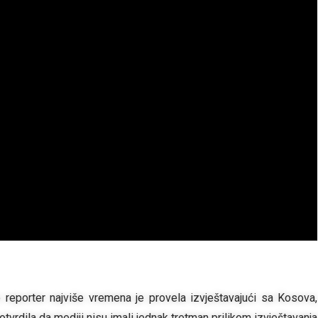
 reporter najviše vremena je provela izvještavajući sa Kosova,
tvrdila da mediji nisu imali jednak tretman prilikom izvještavanja