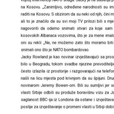
na Kosovu. „Zanimljivo, određene narodnosti su im
raditi na Kosovu. S obzirom da su neki od njih, čini mi
ali to je značilo da su svi moji TV prilozi bili s mj
nagovoriti da odemo snimati stvari za koje sam ja
kosovskih Albanaca vozovima, što je za mene imalo
oni su rekli: „Ne, ne možemo zato što moramo bit
snimali ono što je NATO bombardovao.
Jacky Rowland je kao novinar izvještavajući sa pros
bilo u Beogradu, tokom svadbe njezine prevoditelji
često izlazila iz prostorije i razgovarajući na telefo
našli na licu mjesta pod krivnjom da su špijuni. Dr
novinarom Jeremy Bowen-om. Bili su sumljivi jer su 
vlasti Srbije odbili su produže boravišnu vizu za Ja
saglanost BBC-ija iz Londona da ostane i izvještav
poslije za izvještavanje o promeni vlasti u Srbiji dob