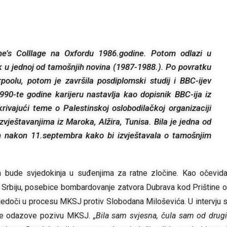
e’s Colllage na Oxfordu 1986.godine. Potom odlazi u
nik u jednoj od tamošnjih novina (1987-1988.). Po povratku
rpoolu, potom je završila posdiplomski studij i BBC-ijev
0-te godine karijeru nastavlja kao dopisnik BBC-ija iz
rivajući teme o Palestinskoj oslobodilačkoj organizaciji
zvještavanjima iz Maroka, Alžira, Tunisa. Bila je jedna od
an nakon 11.septembra kako bi izvještavala o tamošnjim
a bude svjedokinja u suđenjima za ratne zločine. Kao očevid
rbiju, posebice bombardovanje zatvora Dubrava kod Prištine 
jedoči u procesu MKSJ protiv Slobodana Miloševića. U intervju 
a se odazove pozivu MKSJ.
„Bila sam svjesna, čula sam od drug