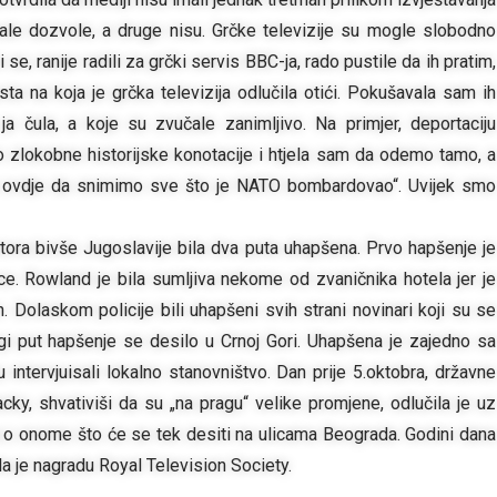
ale dozvole, a druge nisu. Grčke televizije su mogle slobodno
 se, ranije radili za grčki servis BBC-ja, rado pustile da ih pratim,
esta na koja je grčka televizija odlučila otići. Pokušavala sam ih
 čula, a koje su zvučale zanimljivo. Na primjer, deportaciju
 zlokobne historijske konotacije i htjela sam da odemo tamo, a
i ovdje da snimimo sve što je NATO bombardovao“. Uvijek smo
tora bivše Jugoslavije bila dva puta uhapšena. Prvo hapšenje je
ce. Rowland je bila sumljiva nekome od zvaničnika hotela jer je
n. Dolaskom policije bili uhapšeni svih strani novinari koji su se
ugi put hapšenje se desilo u Crnoj Gori. Uhapšena je zajedno sa
intervjuisali lokalno stanovništvo. Dan prije 5.oktobra, državne
cky, shvativiši da su „na pragu“ velike promjene, odlučila je uz
a o onome što će se tek desiti na ulicama Beograda. Godini dana
ila je nagradu Royal Television Society.