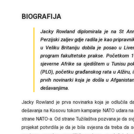
BIOGRAFIJA
Jacky Rowland diplomirala je na St Ann
Perzijski zaljev gdje radila je kao priprav
u Veliku Britaniju dobila je posao u Live
program fakultetske prakse. Početkom 199
sjeverne Afrike sa sjedištem u Tunisu pok
(PLO), početku građanskog rata u Alžiru, i
prvih novinarki koja je došla u Afganist
dešavanjima.
Jacky Rowland je prva novinarka koja je odlučila d
dešavanja na Kosovu tokom kampanje NATO udara na S
strane NATO-a. Od strane Tužilaštva pozvana je da sv
projekat potvrdila je da je bila svjesna da treba d