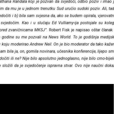
athana Randala koji je pozvan da svjedoči, odbio poziv i imao 
lim da mu je u jednom trenutku Sud uručio sudski poziv. Ali, ta
dočiti i b) bila sam svjesna da, ako se budem opirala, vjerovat
a svjedočim. Kao i u slučaju Ed Vulliamy-ija postojale su kole
i pred zvaničnicama MKSJ”
. Robert Fisk je napisao oštar članak
te godine su me pozvali na News World. To je godišnja medijs
tu koju moderirao Andrew Neil. On je bio moderator da tako kaž
i sam bila ja, on, gomila novinara, učesnika konferencije, lijepo s
edočiti ili ne? Nije bilo apsolutno jednoglasno, nije bilo crno-bijel
se složili da je svjedočenje ispravna stvar. Ovo nije naučni doka