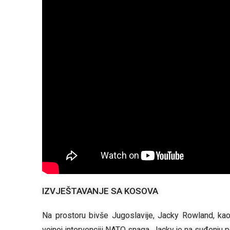
IZVJEŠTAVANJE SA KOSOVA
Na prostoru bivše Jugoslavije, Jacky Rowland, kao
vojnoj intervenciji NATO snaga. Jacky je na suđenju po