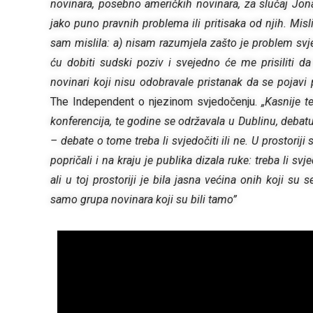
novinara, posebno američkih novinara, za slučaj Jon
jako puno pravnih problema ili pritisaka od njih. Mis
sam mislila: a) nisam razumjela zašto je problem svje
ću dobiti sudski poziv i svejedno će me prisiliti d
novinari koji nisu odobravale pristanak da se pojav
The Independent o njezinom svjedočenju.
„Kasnije 
konferencija, te godine se održavala u Dublinu, deba
– debate o tome treba li svjedočiti ili ne. U prostorij
popričali i na kraju je publika dizala ruke: treba li svj
ali u toj prostoriji je bila jasna većina onih koji su 
samo grupa novinara koji su bili tamo”