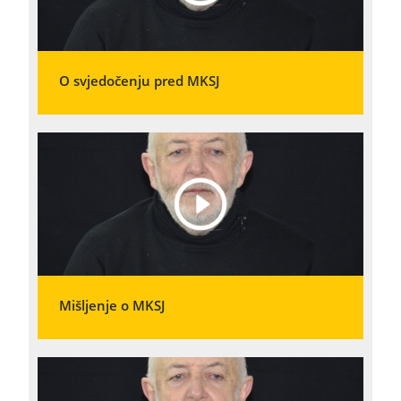
O svjedočenju pred MKSJ
Mišljenje o MKSJ