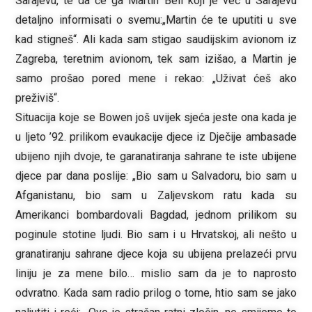
Sarajevu, te da će ga Martin Bell koji je već u Sarajevu
detaljno informisati o svemu:„Martin će te uputiti u sve
kad stigneš“. Ali kada sam stigao saudijskim avionom iz
Zagreba, teretnim avionom, tek sam izišao, a Martin je
samo prošao pored mene i rekao: „Uživat ćeš ako
preživiš“.
Situacija koje se Bowen još uvijek sjeća jeste ona kada je
u ljeto ’92. prilikom evaukacije djece iz Dječije ambasade
ubijeno njih dvoje, te garanatiranja sahrane te iste ubijene
djece par dana poslije: „Bio sam u Salvadoru, bio sam u
Afganistanu, bio sam u Zaljevskom ratu kada su
Amerikanci bombardovali Bagdad, jednom prilikom su
poginule stotine ljudi. Bio sam i u Hrvatskoj, ali nešto u
granatiranju sahrane djece koja su ubijena prelazeći prvu
liniju je za mene bilo… mislio sam da je to naprosto
odvratno. Kada sam radio prilog o tome, htio sam se jako