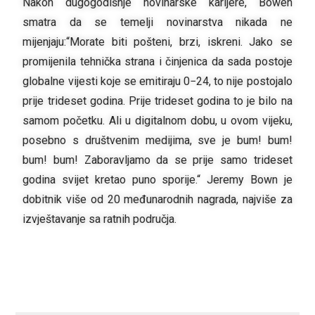
Nakon dugogodišnje novinarske karijere, Bowen
smatra da se temelji novinarstva nikada ne
mijenjaju:“Morate biti pošteni, brzi, iskreni. Jako se
promijenila tehnička strana i činjenica da sada postoje
globalne vijesti koje se emitiraju 0−24, to nije postojalo
prije trideset godina. Prije trideset godina to je bilo na
samom početku. Ali u digitalnom dobu, u ovom vijeku,
posebno s društvenim medijima, sve je bum! bum!
bum! bum! Zaboravljamo da se prije samo trideset
godina svijet kretao puno sporije.“ Jeremy Bown je
dobitnik više od 20 međunarodnih nagrada, najviše za
izvještavanje sa ratnih područja.