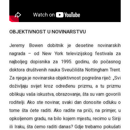
OBJEKTIVNOST U NOVINARSTVU
Jeremy Bowen dobitnik je desetine novinarskih
nagrada – od New York televizijskog festivala za
najboljeg dopisnika za 1995. godinu, do počasnog
doktora društvenih nauka Sveučilišta Nottingham Trent.
Za njega je novinarska objektivnost pogrešna riječ: „Svi
doživljaju svijet kroz određenu prizmu, a tu prizmu
oblikuju vaša iskustva, obrazovanje, šta su vam govorili
roditelji. Ako ste novinar, svaki dan donosite odluku o
tome šta ćete raditi. Ako radite na priči, na primjer, u
opkoljenom gradu, na bilo kojem mjestu, recimo u Siriji
ili Iraku, šta ćemo raditi danas? Gdje trebamo pokušati