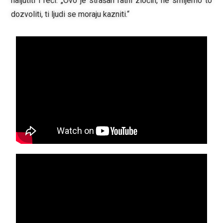
naljutiti i reći: „Ovo je strašan ratni zločin, ne smijemo to
dozvoliti, ti ljudi se moraju kazniti.“