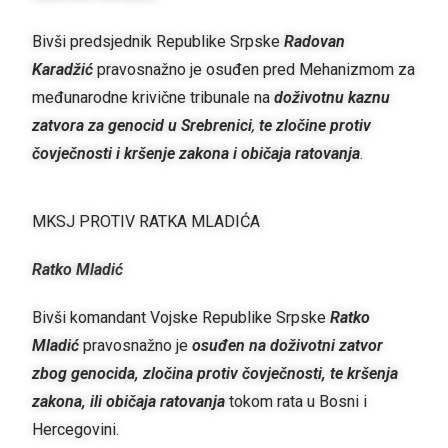
Bivši predsjednik Republike Srpske
Radovan
Karadžić
pravosnažno je osuđen pred Mehanizmom za
međunarodne krivične tribunale na
doživotnu kaznu
zatvora
za genocid u Srebrenici
,
te zločine protiv
čovječnosti i kršenje zakona i običaja ratovanja
.
MKSJ PROTIV RATKA MLADIĆA
Ratko Mladić
Bivši komandant Vojske Republike Srpske
Ratko
Mladić
pravosnažno je
osuđen na doživotni zatvor
zbog genocida, zločina protiv čovječnosti, te kršenja
zakona, ili običaja ratovanja
tokom rata u Bosni i
Hercegovini.