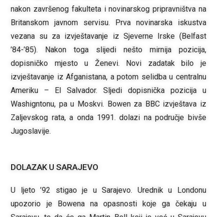
nakon završenog fakulteta i novinarskog pripravništva na
Britanskom javnom servisu. Prva novinarska iskustva
vezana su za izvještavanje iz Sjeverne Irske (Belfast
’84-’85). Nakon toga slijedi nešto mirnija pozicija,
dopisničko mjesto u Ženevi. Novi zadatak bilo je
izvještavanje iz Afganistana, a potom selidba u centralnu
Ameriku – El Salvador. Sljedi dopisnička pozicija u
Washigntonu, pa u Moskvi. Bowen za BBC izvještava iz
Zaljevskog rata, a onda 1991. dolazi na područje bivše
Jugoslavije.
DOLAZAK U SARAJEVO
U ljeto ’92 stigao je u Sarajevo. Urednik u Londonu
upozorio je Bowena na opasnosti koje ga čekaju u