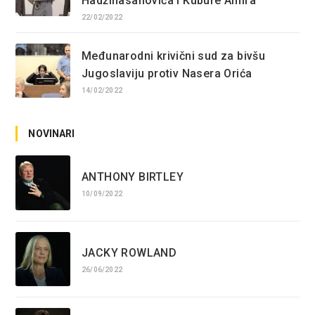
Hadžihasanovića i Kubure Amira
22/02/2022
Međunarodni krivični sud za bivšu
Jugoslaviju protiv Nasera Orića
14/02/2022
NOVINARI
ANTHONY BIRTLEY
10/09/2022
JACKY ROWLAND
26/06/2022