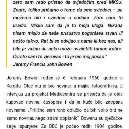
zato sam rado pristao da svjedočim pred MKSJ.
Znate, toliko pričamo o tome da smo svjedoci – pa
možemo biti i svjedoci u sudnici. Zato sam to
uradio. Mislio sam da je to moja uloga. Nikada
nisam mislio da naše prisustvo pogoršava stvari ili
nešto takvo. Rat bi se odvijao s nama ili bez nas, ali
bilo je važno da neko može osvijetliti tamne kutke.
Čvrsto sam to vjerovao i to je bio moj posao.“
Jeremy Francis John Bowen
Jeremy Bowen rođen je 6. februara 1960. godine u
Kardifu. Otac mu je bio novinar, a majka fotografkinja. U
intervjuu za projekat Mediacentra se prisjeća da je otac
kupovao novine, časopise i da je kuća bila zatrpana
novinama: „Prilično sam rano odlučio da bih volio biti ne
samo novinar, nego strani dopisnik“. Bowenu su dječačke
želje ispunjene. Za BBC je počeo raditi 1984. godine,