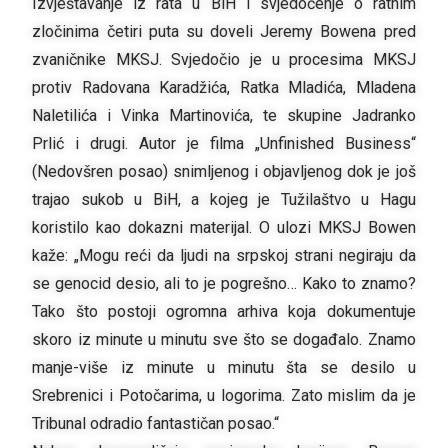
Izvještavanje iz rata u BiH i svjedočenje o ratnim
zločinima četiri puta su doveli Jeremy Bowena pred
zvaničnike MKSJ. Svjedočio je u procesima MKSJ
protiv Radovana Karadžića, Ratka Mladića, Mladena
Naletilića i Vinka Martinovića, te skupine Jadranko
Prlić i drugi. Autor je filma „Unfinished Business“
(Nedovšren posao) snimljenog i objavljenog dok je još
trajao sukob u BiH, a kojeg je Tužilaštvo u Hagu
koristilo kao dokazni materijal. O ulozi MKSJ Bowen
kaže: „Mogu reći da ljudi na srpskoj strani negiraju da
se genocid desio, ali to je pogrešno… Kako to znamo?
Tako što postoji ogromna arhiva koja dokumentuje
skoro iz minute u minutu sve što se događalo. Znamo
manje-više iz minute u minutu šta se desilo u
Srebrenici i Potočarima, u logorima. Zato mislim da je
Tribunal odradio fantastičan posao.“