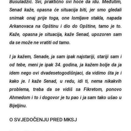
Busuladžić. Svi, praktično svi hoće da idu. Međutim,
Senad kaže, opasna će situacija biti, jer smo gledali
snimak onaj prije toga, one lomljave stakla, napada
Arkanovaca na Opštinu i dio do Opštine, tamo je to.
Kaže, opasna je situacija, kaže Senad, upozoren sam
da se može ne vratiti od tamo.
I ja kažem, Senade, ja sam ipak najstariji, stariji sam i
od tebe, meni je ipak 34. godina, ja kažem bolje da ja
idem nego ovi dvadesetogodišnjaci, da vidimo šta je i
kako je. I kaže Senad, u redu, idi ti, nema nikakvih
problema, treba da se vidiš sa Fikretom, ponovo
Ahmedom i to i dogovor je tu pao i ja sam tako ušao u
Bijeljinu.
O SVJEDOČENJU PRED MKSJ