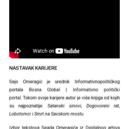
NASTAVAK KARIJERE
Sejo Omeragić je urednik Informativnopolitičkog
portala
Bosna Global | Informativno politički
portal.
Tokom svoje karijere autor je više knjiga od kojih
su najpoznatije:
Satanski sinovi
,
Dogovoreni rat
,
Lobotomci
i
Smrt na Savskom mostu
.
Izbor tekstova Seada Omeragića iz
Digitalnog arhiva