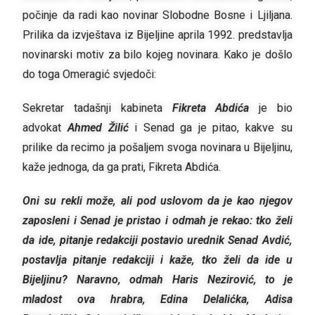
počinje da radi kao novinar Slobodne Bosne i Ljiljana.
Prilika da izvještava iz Bijeljine aprila 1992. predstavlja
novinarski motiv za bilo kojeg novinara. Kako je došlo
do toga Omeragić svjedoči:
Sekretar tadašnji kabineta
Fikreta Abdića
je bio
advokat
Ahmed Žilić
i Senad ga je pitao, kakve su
prilike da recimo ja pošaljem svoga novinara u Bijeljinu,
kaže jednoga, da ga prati, Fikreta Abdića.
Oni su rekli može, ali pod uslovom da je kao njegov
zaposleni i Senad je pristao i odmah je rekao: tko želi
da ide, pitanje redakciji postavio urednik Senad Avdić,
postavlja pitanje redakciji i kaže, tko želi da ide u
Bijeljinu? Naravno, odmah Haris Nezirović, to je
mladost ova hrabra, Edina Delalićka, Adisa