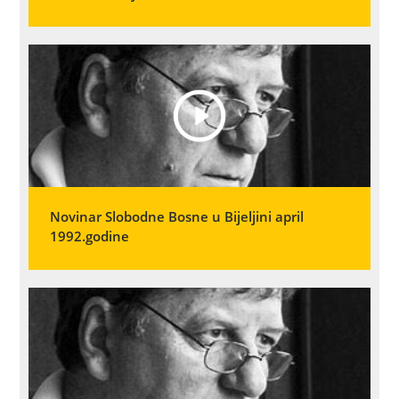
Novinar Slobodne Bosne u Bijeljini april
1992.godine