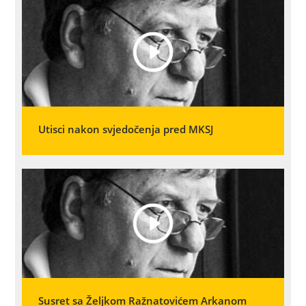
Utisci nakon svjedočenja pred MKSJ
Susret sa Željkom Ražnatovićem Arkanom