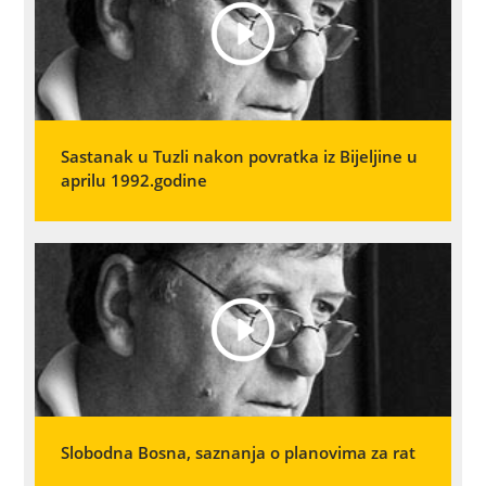
Sastanak u Tuzli nakon povratka iz Bijeljine u
aprilu 1992.godine
Slobodna Bosna, saznanja o planovima za rat