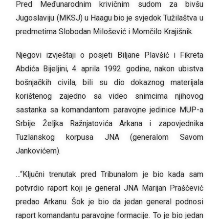
Pred Međunarodnim krivičnim sudom za bivšu
Jugoslaviju (MKSJ) u Haagu bio je svjedok Tužilaštva u
predmetima Slobodan Milošević i Momčilo Krajišnik.
Njegovi izvještaji o posjeti Biljane Plavšić i Fikreta
Abdića Bijeljini, 4. aprila 1992. godine, nakon ubistva
bošnjačkih civila, bili su dio dokaznog materijala
korištenog zajedno sa video snimcima njihovog
sastanka sa komandantom paravojne jedinice MUP-a
Srbije Željka Ražnjatovića Arkana i zapovjednika
Tuzlanskog korpusa JNA (generalom Savom
Jankovićem).
…“Ključni trenutak pred Tribunalom je bio kada sam
potvrdio raport koji je general JNA Marijan Praščević
predao Arkanu. Šok je bio da jedan general podnosi
raport komandantu paravojne formacije. To je bio jedan