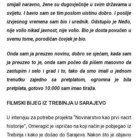
smijali naravno, žene su dugovječnije u svim državama u
svijetu. I bavio sam se tim poslom uistinu dobro. I poslije
izvjesnog vremena sam bio i urednik. Odstupio je Neđo,
nije volio nikad javnost, nije volio. Bio je dosta povučen u
svemu tome, porodičan čovjek je bio.
Onda sam ja preuzeo novinu, dobro se sjećam, kada sam
ja preuzeo to je, onda sam počeo da pišem masovno da
zastupim i selo i grad i to, tako da smo imali u jednom
trenutku zajedno sa pretplatom, ogromna je bila
pretplata, gotovo 10.000 sam imao tiraža.
FILMSKI BIJEG IZ TREBINJA U SARAJEVO
U intervjuu za potrebe projekta “Novinarstvo kao prvi nacrt
historije”, Omeragić je ispričao na koji način je pobjegao iz
Trebinja i kako je došao do Sarajeva. Nakon što je objavio