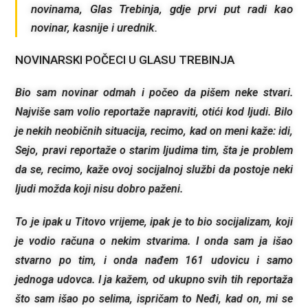
novinama, Glas Trebinja, gdje prvi put radi kao
novinar, kasnije i urednik.
NOVINARSKI POČECI U GLASU TREBINJA
Bio sam novinar odmah i počeo da pišem neke stvari.
Najviše sam volio reportaže napraviti, otići kod ljudi. Bilo
je nekih neobičnih situacija, recimo, kad on meni kaže: idi,
Sejo, pravi reportaže o starim ljudima tim, šta je problem
da se, recimo, kaže ovoj socijalnoj službi da postoje neki
ljudi možda koji nisu dobro paženi.
To je ipak u Titovo vrijeme, ipak je to bio socijalizam, koji
je vodio računa o nekim stvarima. I onda sam ja išao
stvarno po tim, i onda nađem 161 udovicu i samo
jednoga udovca. I ja kažem, od ukupno svih tih reportaža
što sam išao po selima, ispričam to Neđi, kad on, mi se